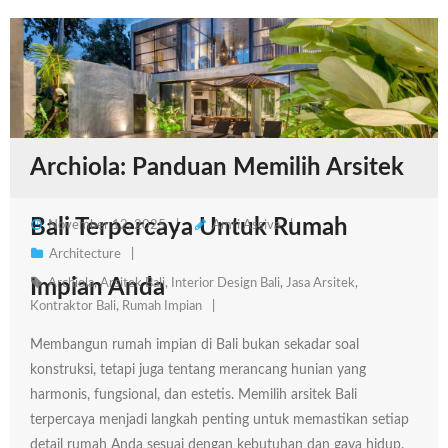
Archiola: Panduan Memilih Arsitek
Bali Terpercaya Untuk Rumah
November 12, 2025
Amri Assiva
Architecture
Impian Anda
Archiola
,
Arsitek Bali
,
Interior Design Bali
,
Jasa Arsitek
,
Kontraktor Bali
,
Rumah Impian
Membangun rumah impian di Bali bukan sekadar soal
konstruksi, tetapi juga tentang merancang hunian yang
harmonis, fungsional, dan estetis. Memilih arsitek Bali
terpercaya menjadi langkah penting untuk memastikan setiap
detail rumah Anda sesuai dengan kebutuhan dan gaya hidup.