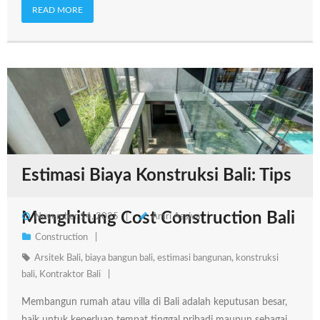
READ MORE
Estimasi Biaya Konstruksi Bali: Tips
Menghitung Cost Construction Bali
November 14, 2025
Amri Assiva
Construction
Arsitek Bali
,
biaya bangun bali
,
estimasi bangunan
,
konstruksi
bali
,
Kontraktor Bali
Membangun rumah atau villa di Bali adalah keputusan besar,
baik untuk keperluan tempat tinggal pribadi maupun sebagai