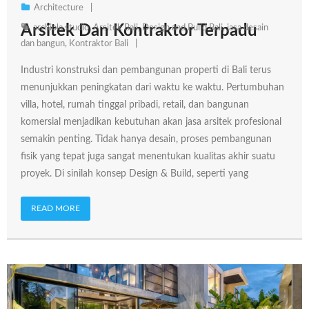
Architecture
Arsitek Dan Kontraktor Terpadu
archiola studio
,
Arsitek Bali
,
Design and Build Bali
,
jasa desain
dan bangun
,
Kontraktor Bali
Industri konstruksi dan pembangunan properti di Bali terus
menunjukkan peningkatan dari waktu ke waktu. Pertumbuhan
villa, hotel, rumah tinggal pribadi, retail, dan bangunan
komersial menjadikan kebutuhan akan jasa arsitek profesional
semakin penting. Tidak hanya desain, proses pembangunan
fisik yang tepat juga sangat menentukan kualitas akhir suatu
proyek. Di sinilah konsep Design & Build, seperti yang
READ MORE