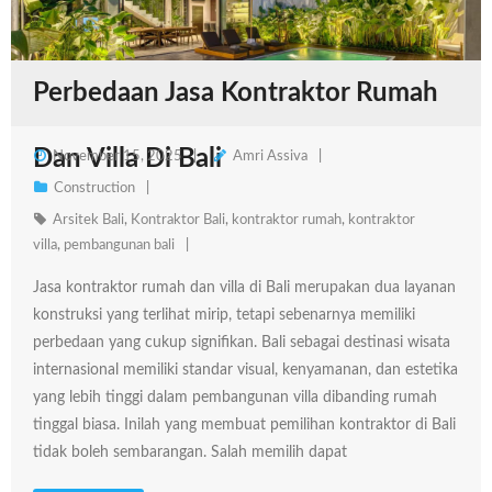
Perbedaan Jasa Kontraktor Rumah
Dan Villa Di Bali
November 15, 2025
Amri Assiva
Construction
Arsitek Bali
,
Kontraktor Bali
,
kontraktor rumah
,
kontraktor
villa
,
pembangunan bali
Jasa kontraktor rumah dan villa di Bali merupakan dua layanan
konstruksi yang terlihat mirip, tetapi sebenarnya memiliki
perbedaan yang cukup signifikan. Bali sebagai destinasi wisata
internasional memiliki standar visual, kenyamanan, dan estetika
yang lebih tinggi dalam pembangunan villa dibanding rumah
tinggal biasa. Inilah yang membuat pemilihan kontraktor di Bali
tidak boleh sembarangan. Salah memilih dapat