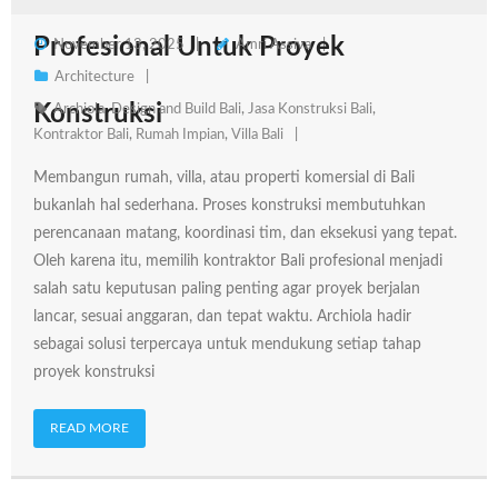
Profesional Untuk Proyek
November 13, 2025
Amri Assiva
Architecture
Konstruksi
Archiola
,
Design and Build Bali
,
Jasa Konstruksi Bali
,
Kontraktor Bali
,
Rumah Impian
,
Villa Bali
Membangun rumah, villa, atau properti komersial di Bali
bukanlah hal sederhana. Proses konstruksi membutuhkan
perencanaan matang, koordinasi tim, dan eksekusi yang tepat.
Oleh karena itu, memilih kontraktor Bali profesional menjadi
salah satu keputusan paling penting agar proyek berjalan
lancar, sesuai anggaran, dan tepat waktu. Archiola hadir
sebagai solusi terpercaya untuk mendukung setiap tahap
proyek konstruksi
READ MORE