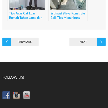
Tips Agar Cat Luar
Estimasi Biaya Konstruksi
Rumah Tahan Lama dan
Bali: Tips Menghitung
Tidak Mudah Pudar
Cost Construction Bali
PREVIOUS
NEXT
FOLLOW US!